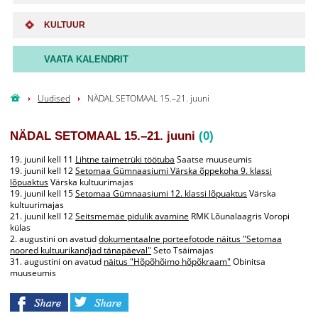
KULTUUR
VAATA KALENDRIT
Uudised
NÄDAL SETOMAAL 15.–21. juuni
NÄDAL SETOMAAL 15.–21. juuni
(0)
19. juunil kell 11
Lihtne taimetrüki töötuba
Saatse muuseumis
19. juunil kell 12
Setomaa Gümnaasiumi Värska õppekoha 9. klassi
lõpuaktus
Värska kultuurimajas
19. juunil kell 15
Setomaa Gümnaasiumi 12. klassi lõpuaktus
Värska
kultuurimajas
21. juunil kell 12
Seitsmemäe pidulik avamine
RMK Lõunalaagris Voropi
külas
2. augustini on avatud
dokumentaalne porteefotode näitus "Setomaa
noored kultuurikandjad tänapäeval"
Seto Tsäimajas
31. augustini on avatud
näitus "Hõpõhõimo hõpõkraam"
Obinitsa
muuseumis