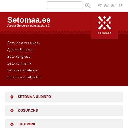
ET
EN
RU
SE
Setomaa.ee
Alusta Setomaa avastamist siit
Seto leelo veebikodu
Ajaleht Setomaa
Seto Kongress
Seto Kuningriik
Setomaa külalisele
Sündmuste kalender
SETOMAA ÜLDINFO
KOGUKOND
JUHTIMINE