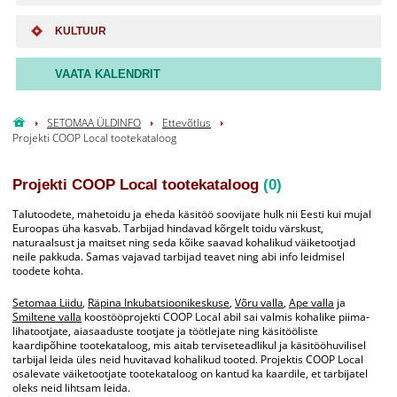
KULTUUR
VAATA KALENDRIT
SETOMAA ÜLDINFO
Ettevõtlus
Projekti COOP Local tootekataloog
Projekti COOP Local tootekataloog
(0)
Talutoodete, mahetoidu ja eheda käsitöö soovijate hulk nii Eesti kui mujal
Euroopas üha kasvab. Tarbijad hindavad kõrgelt toidu värskust,
naturaalsust ja maitset ning seda kõike saavad kohalikud väiketootjad
neile pakkuda. Samas vajavad tarbijad teavet ning abi info leidmisel
toodete kohta.
Setomaa Liidu
,
Räpina Inkubatsioonikeskuse
,
Võru valla
,
Ape valla
ja
Smiltene valla
koostööprojekti COOP Local abil sai valmis kohalike piima-
lihatootjate, aiasaaduste tootjate ja töötlejate ning käsitööliste
kaardipõhine tootekataloog, mis aitab terviseteadlikul ja käsitööhuvilisel
tarbijal leida üles neid huvitavad kohalikud tooted. Projektis COOP Local
osalevate väiketootjate tootekataloog on kantud ka kaardile, et tarbijatel
oleks neid lihtsam leida.