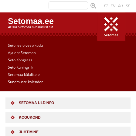
ET
EN
RU
SE
Setomaa.ee
Alusta Setomaa avastamist siit
Seto leelo veebikodu
Ajaleht Setomaa
Seto Kongress
Seto Kuningriik
Setomaa külalisele
Sündmuste kalender
SETOMAA ÜLDINFO
KOGUKOND
JUHTIMINE