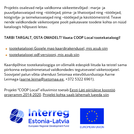
Projektis osalevad nelja valdkonna väikeettevõtjad : marja- ja
puuviljakasvatajad ning –töötlejad, piima- ja lihatootjad ning –töötlejad,
köögivilja- ja taimekasvatajad ning –töötlejad ja käsitöömeistrid. Teave
nende valdkondade väiketootjate poolt pakutavate toodete kohta on nüüd
kataloogis hõlpsasti leitav.
TARBI TARGALT, OSTA OMADELT! Vaata COOP Local tootekataloogi!
tootekataloogi Google map kaardirakendusel, mis asub siin
tootekataloogi pdf-versiooni, mis asub siin
Kaardipõhise tootekataloogiga on võimalik edaspidi liituda ka teistel sama
piirkonna eelpoolnimetatud valdkondades tegutsevatel väiketootjatel.
Soovijatel palun võtta ühendust Setomaa ettevõtlusnõustaja Aarne
Leimaga (
aarne.leima@setomaa.ee
, +372 5322 6961).
Projekti “COOP Local” elluviimist toetab
Eesti-Läti piiriülese koostöö
programm 2014-2020
.
Projekti kohta saab lähemalt lugeda siin